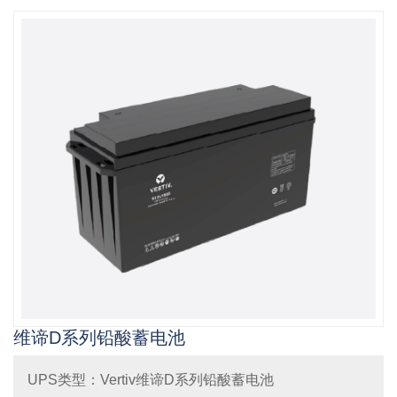
山特（SANTAK)UPS电源
新闻资讯
未分类
蓄电池产品
维谛（VERTIV)艾默生UPS电源
BOLETAK蓄电池
冠军蓄电池
施耐德-APCUPS电源
圣阳蓄电池
机房精密空调产品
科华UPS电源
山特蓄电池
维谛（艾默生）机房精密空调
德国阳光/GNB电池
科士达UPS电源
山特机房精密空调
山顿UPS电源
松下蓄电池
维谛D系列铅酸蓄电池
EPS消防应急电源产品
动环监控及电池监测产品
UPS类型：Vertiv维谛D系列铅酸蓄电池