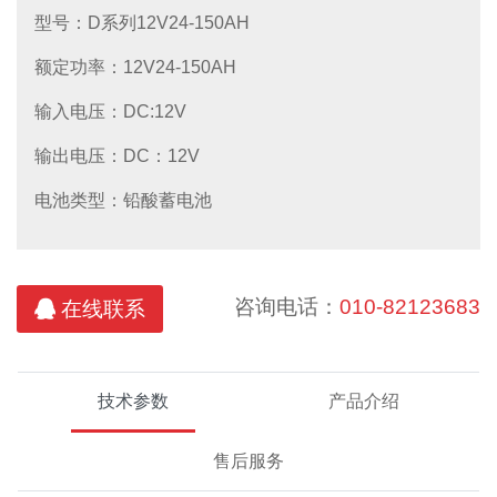
华为UPS电源
汤浅（YUASA)蓄电池
冠军UPS电源
理士蓄电池
台达UPS电源
科华蓄电池
型号：D系列12V24-150AH
额定功率：12V24-150AH
输入电压：DC:12V
直流充电模块及稳压电源
电池柜产品
输出电压：DC：12V
科士达蓄电池
维谛/艾默生充电模块
维谛（Vertiv)艾默生蓄电池
通合电子模块
电池类型：铅酸蓄电池
咨询电话：
010-82123683
在线联系
技术参数
产品介绍
售后服务