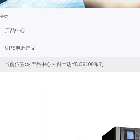
分类
产品中心
UPS电源产品
当前位置:
»
产品中心
»
科士达YDC9100系列
山特（SANTAK)UPS电源
维谛（VERTIV)艾默生UPS电
新闻资讯
未分类
蓄电池产品
台达UPS电源
BOLETAK蓄电池
冠军蓄电池
圣阳蓄电池
山特蓄