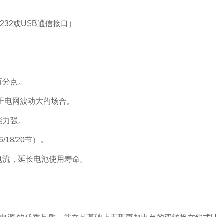
S232或USB通信接口）
百分点。
适应于电网波动大的场合。
载能力强。
18/20节）。
电流，延长电池使用寿命。