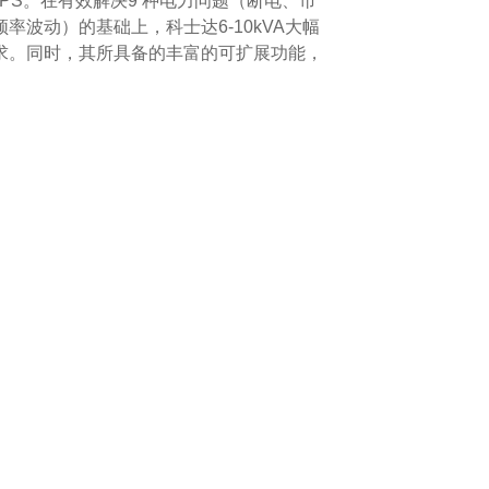
式UPS。在有效解决9 种电力问题（断电、市
波动）的基础上，科士达6-10kVA大幅
求。同时，其所具备的丰富的可扩展功能，