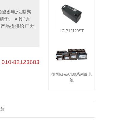
模块及稳压电源
电池柜产品
式铅酸蓄电池,凝聚
华。 ● NP系
生充电模块
通合电子模块
的产品提供给广大
LC-P12120ST
：
010-82123683
德国阳光A400系列蓄电
池
务