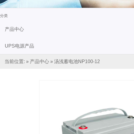
分类
产品中心
UPS电源产品
当前位置:
»
产品中心
»
汤浅蓄电池NP100-12
山特（SANTAK)UPS电源
维谛（VERTIV)艾默生UPS电
新闻资讯
未分类
蓄电池产品
台达UPS电源
BOLETAK蓄电池
冠军蓄电池
圣阳蓄电池
山特蓄