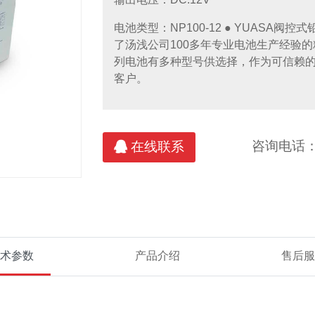
S消防应急电源产品
动环监控及电池监测产品
直流充电
电池类型：NP100-12 ● YUASA阀控
了汤浅公司100多年专业电池生产经验的精
维谛/艾默
列电池有多种型号供选择，作为可信赖
客户。
咨询电话
在线联系
术参数
产品介绍
售后服